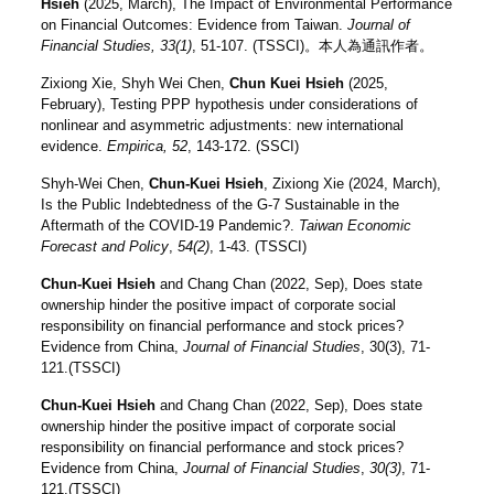
Hsieh
(2025, March), The Impact of Environmental Performance
on Financial Outcomes: Evidence from Taiwan.
Journal of
Financial Studies, 33(1)
, 51-107. (TSSCI)。本人為通訊作者。
Zixiong Xie, Shyh Wei Chen,
Chun Kuei Hsieh
(2025,
February), Testing PPP hypothesis under considerations of
nonlinear and asymmetric adjustments: new international
evidence.
Empirica, 52
, 143-172. (SSCI)
Shyh-Wei Chen,
Chun-Kuei Hsieh
, Zixiong Xie (2024, March),
Is the Public Indebtedness of the G-7 Sustainable in the
Aftermath of the COVID-19 Pandemic?.
Taiwan Economic
Forecast and Policy
,
54(2)
, 1-43. (TSSCI)
Chun-Kuei Hsieh
and Chang Chan (2022, Sep), Does state
ownership hinder the positive impact of corporate social
responsibility on financial performance and stock prices?
Evidence from China,
Journal of Financial Studies
, 30(3), 71-
121.(TSSCI)
Chun-Kuei Hsieh
and Chang Chan (2022, Sep), Does state
ownership hinder the positive impact of corporate social
responsibility on financial performance and stock prices?
Evidence from China,
Journal of Financial Studies
,
30(3)
, 71-
121.(TSSCI)