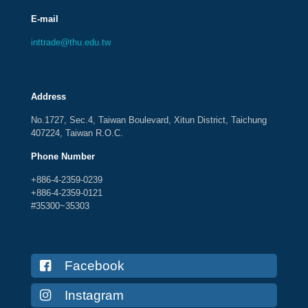
E-mail
inttrade@thu.edu.tw
Address
No.1727, Sec.4, Taiwan Boulevard, Xitun District, Taichung
407224, Taiwan R.O.C.
Phone Number
+886-4-2359-0239
+886-4-2359-0121
#35300~35303
Facebook
Instagram