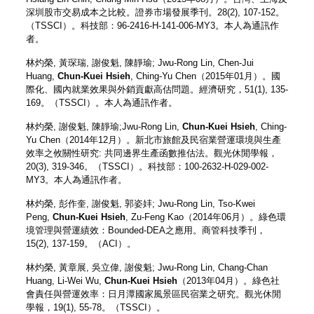
深圳股市交易成本之比較。
證券市場發展季刊
。28(2), 107-152。
（TSSCI）。科技部：96-2416-H-141-006-MY3。本人為通訊作
者。
林灼榮, 黃琛瑞,
謝俊魁
, 陳靜瑜; Jwu-Rong Lin, Chen-Jui
Huang,
Chun-Kuei Hsieh
, Ching-Yu Chen（2015年01月）。國
際化、國內就業效果與外銷貢獻高估問題。
經濟研究
，51(1), 135-
169。（TSSCI）。本人為通訊作者。
林灼榮,
謝俊魁
, 陳靜瑜;Jwu-Rong Lin,
Chun-Kuei Hsieh
, Ching-
Yu Chen（2014年12月）。新北市旅館及民宿業營運環境與生產
效率之攸關性研究: 共同邊界生產函數推估法。
觀光休閒學報
，
20(3), 319-346。（TSSCI）。科技部：100-2632-H-029-002-
MY3。本人為通訊作者。
林灼榮, 彭作奎,
謝俊魁
, 郭姿妦; Jwu-Rong Lin, Tso-Kwei
Peng,
Chun-Kuei Hsieh
, Zu-Feng Kao（2014年06月）。綠色環
境管理與營運績效：Bounded-DEA之應用。
商管科技季刊
，
15(2), 137-159。（ACI）。
林灼榮, 黃章展, 吳立偉,
謝俊魁
; Jwu-Rong Lin, Chang-Chan
Huang, Li-Wei Wu,
Chun-Kuei Hsieh
（2013年04月）。綠色社
會責任與營運效率：日月潭國家風景區民宿業之研究。
觀光休閒
學報
，19(1), 55-78。（TSSCI）。