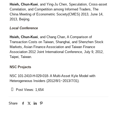
Hsieh, Chun-Kuei
, and Ying-Ju Chen, Speculation, Cross-asset
Correlation, and Competition among Informed Traders, The
China Meeting of Econometric Society(CMES) 2013, June 14,
2013, Beijing.
Local Conference
Hsieh, Chun-Kuei
, and Chang Chan, A Comparison of
Transaction Costs on Taiwan, Shanghai, and Shenzhen Stock
Markets, Asian Finance Association and Taiwan Finance
Association 2012 Joint International Conference, July 9, 2012,
Taipei, Taiwan.
NSC Projects
NSC 101-2410-H-029-018- A Multi-Asset Kyle Model with
Heterogeneous Insiders (2012/8/1~2013/7/31).
Post Views:
1,654
Share