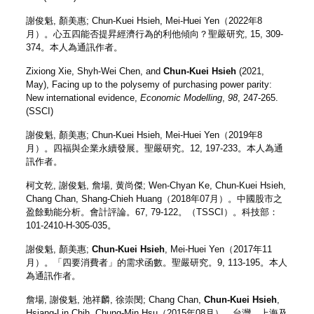
謝俊魁
, 顏美惠; Chun-Kuei Hsieh, Mei-Huei Yen（2022年8
月）。心五四能否提昇經濟行為的利他傾向？
聖嚴研究
, 15, 309-
374。本人為通訊作者。
Zixiong Xie, Shyh-Wei Chen, and
Chun-Kuei Hsieh
(2021,
May), Facing up to the polysemy of purchasing power parity:
New international evidence,
Economic Modelling
,
98
, 247-265.
(SSCI)
謝俊魁
, 顏美惠; Chun-Kuei Hsieh, Mei-Huei Yen（2019年8
月）。四福與企業永續發展。
聖嚴研究
。12, 197-233。本人為通
訊作者。
柯文乾,
謝俊魁
, 詹場, 黄尚傑; Wen-Chyan Ke, Chun-Kuei Hsieh,
Chang Chan, Shang-Chieh Huang（2018年07月）。中國股市之
盈餘動能分析。
會計評論
。67, 79-122。（TSSCI）。科技部：
101-2410-H-305-035。
謝俊魁
, 顏美惠;
Chun-Kuei Hsieh
, Mei-Huei Yen（2017年11
月）。「四要消費者」的需求函數。
聖嚴研究
。9, 113-195。本人
為通訊作者。
詹場, 謝俊魁, 池祥麟, 徐崇閔; Chang Chan,
Chun-Kuei Hsieh
,
Hsiang-Lin Chih, Chung-Min Hsu（2015年08月）。台灣、上海及