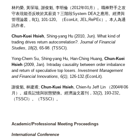
林灼榮, 黃琛瑞,
謝俊魁
, 李明倫（2012年01月）。職棒野手之攻
守表現能否反映於其薪資？三階段System DEA之應用。
經濟與
管理論叢
，8(1), 101-120。（EconLit, JEL,RePEc）。本人為通
訊作者。
Chun-Kuei Hsieh
, Shing-yang Hu (2010, Jun). What kind of
trading drives return autocorrelation?.
Journal of Financial
Studies
,
18(2)
, 65-98. (TSSCI).
Yong-Chern Su, Shing-yang Hu, Han-Ching Huang,
Chun-Kuei
Hsieh
(2009, Jan). Intraday causality between order imbalance
and return of speculative top losers.
Investment Management
and Financial Innovations
,
6(1)
, 126-132.(EconLit).
謝俊魁
, 林建甫;
Chun-Kuei Hsieh
, Chien-fu Jeff Lin （2004年06
月）。緩長記憶與狀態變換。
經濟論文叢刊
，32(2), 193-232。
（TSSCI）。（
TSSCI
）。
Academic/Professional Meeting Proceedings
International Conference