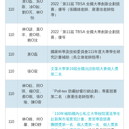
黃O磊、吳O
2022「第11屆 TBSA 全國大專創新企劃競
蓉、凃O如、
110
賽」優等（張國雄老師、唐運佳老師指
劉O芃、林O
導）
怡
林O諺、葉O
2022「第11屆 TBSA 全國大專創新企劃競
110
岑、蔡O萌、
賽」優等
賴O汝
國家科學及技術委員會111年度大專學生研
110
黃O磊
究計畫補助（吳立偉老師指導）
文藻大學第19屆全國法語歌唱大賽個人獎
110
張O宸
第二名
林O鈺、田O
琪、楊O宜、
「Poll-tex 防霾紗窗行銷企劃」專案競賽
110
蔡O珉、張O
第二名 （唐運佳老師指導）
瑜、陳O蓉
「110年補助國內公私立大學校院選送學生
林O維、何O
赴新興市場實習計畫」實習專題競賽
110
馨、陳O靜
團體獎第一名、個人獎第一名、個人獎第