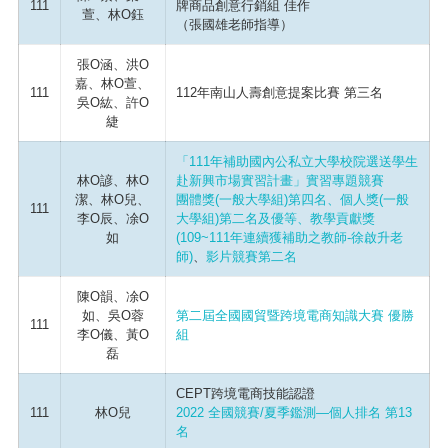
111
牌商品創意行銷組 佳作
萱、林O鈺
（張國雄老師指導）
張O涵、洪O
嘉、林O萱、
111
112年南山人壽創意提案比賽 第三名
吳O紘、許O
緁
「111年補助國內公私立大學校院選送學生
林O諺、林O
赴新興市場實習計畫」實習專題競賽
潔、林O兒、
團體獎(一般大學組)第四名、個人獎(一般
111
李O辰、凃O
大學組)第二名及優等、教學貢獻獎
如
(109~111年連續獲補助之教師-徐啟升老
師)
、
影片競賽第二名
陳O韻、凃O
如、吳O蓉
第二屆全國國貿暨跨境電商知識大賽 優勝
111
李O儀、黃O
組
磊
CEPT跨境電商技能認證
111
林O兒
2022 全國競賽/夏季鑑測—個人排名 第13
名