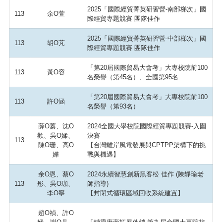
2025「國際經貿菁英研習營-南部梯次」國
113
余O萱
際經貿專題競賽 團隊佳作
2025「國際經貿菁英研習營-中部梯次」國
113
胡O芃
際經貿專題競賽 團隊佳作
「第20屆國際貿易大會考」大專校院前100
113
黃O容
名榮譽（第45名）、全國第95名
「第20屆國際貿易大會考」大專校院前100
113
許O涵
名榮譽（第93名）
薛O蓁、沈O
2024全國大學校院國際經貿專題競賽-入圍
歡、吳O媃、
決賽
113
陳O珊、高O
【台灣離岸風電發展與CPTPP架構下的挑
嬅
戰與機遇】
余O恩、蔡O
2024永續智慧創新黑客松 佳作 (陳靜瑜老
113
彤、吳O珈、
師指導)
李O寧
【封閉式循環區域回收系統建置】
趙O禎、許O