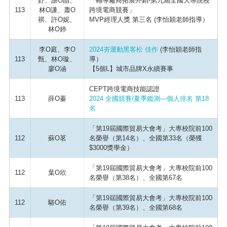
妤、謝O晶、
「輔導廠商拓展外銷-第九屆全國大專院校
113
林O謙、蕭O
跨境電商競賽」
祺、許O妮、
MVP經理人獎 第三名 (李怡穎老師指導）
林O婷
李O庭、李O
2024夯運動黑客松 佳作
(李怡穎老師指
113
甄、林O璇、
導）
廖O涵
【5個L】城市品牌X永續賽事
CEPT跨境電商技能認證
113
薛O蓁
2024 全國競賽/夏季鑑測—個人排名 第18
名
「第19屆國際貿易大會考」大專校院前100
112
蘇O茗
名榮譽（第14名）、全國第33名（榮獲
$3000獎學金）
「第19屆國際貿易大會考」大專校院前100
112
葉O欣
名榮譽（第38名）、全國第67名
「第19屆國際貿易大會考」大專校院前100
112
駱O佑
名榮譽（第39名）、全國第68名