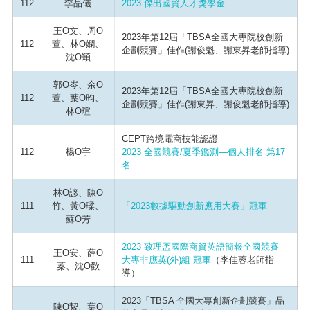
112
李品儀
2023 傑出國貿人才獎學金
王O文、周O
2023年第12屆「TBSA全國大專院校創新
112
萱、林O嫻、
企劃競賽」佳作(謝俊魁、謝東昇老師指導)
沈O穎
郭O岑、余O
2023年第12屆「TBSA全國大專院校創新
112
萱、葉O昀、
企劃競賽」佳作(謝東昇、謝俊魁老師指導)
林O瑄
CEPT跨境電商技能認證
112
楊O宇
2023 全國競賽/夏季鑑測—個人排名 第17
名
林O諺、陳O
111
竹、黃O瑈、
「2023數據驅動創新應用大賽」冠軍
蘇O芳
2023 致理盃國際商貿英語簡報全國競賽
王O安、薛O
111
大專非應英(外)組 冠軍
（李佳蓉老師指
蓁、沈O歡
導）
2023「TBSA 全國大專創新企劃競賽」品
陳O絜、葉O