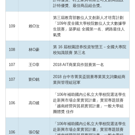
計特優獎、最佳商品組合獎。
第三屆教育部數位人文創新人才培育計劃
「109年度全國大學校院數位人文大數據學
109
賴O汝
生競賽」築夢組 全國第一名、網路最佳人
氣獎
第 16 屆校園證券投資智慧王－全國大專院
108
林O豪
校知識競賽 第三名
107
王O章
2018 AIT商業寫作競賽第一名
2018 台中市菁英盃競賽專業英文詞彙組商
107
劉O銘
業與管理組冠軍
「106年補助國內公私立大學校院選送學生
赴新興市場企業實習計畫」實習專題競賽
106
高O媃
「越南經營與貿易實習計畫」一般大學組
團體獎 佳作
「106年補助國內公私立大學校院選送學生
赴新興市場企業實習計畫」實習專題競賽
106
張O絜