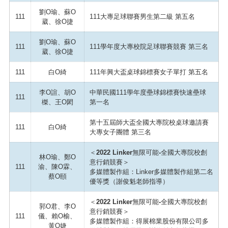
劉O瑜、蘇O
111
111大專足球聯賽男生第二級 第五名
葳、徐O捷
劉O瑜、蘇O
111
111學年度大專校院足球聯賽競賽 第三名
葳、徐O捷
111
白O綺
111年興大盃桌球錦標賽女子單打 第五名
李O諠、胡O
中華民國111學年度壘球錦標賽快速壘球
111
榤、王O閎
第一名
第十五屆師大盃全國大專院校桌球邀請賽
111
白O綺
大專女子團體 第三名
＜2022 Linker無限可能-全國大專院校創
林O瑜、鄭O
意行銷競賽＞
111
渝、陳O霖、
多媒體製作組：Linker多媒體製作組第二名
蔡O頤
優等獎（謝俊魁老師指導）
＜2022 Linker無限可能-全國大專院校創
郭O君、李O
意行銷競賽＞
111
儀、賴O榆、
多媒體製作組：得展棉業股份有限公司多
黃O婕