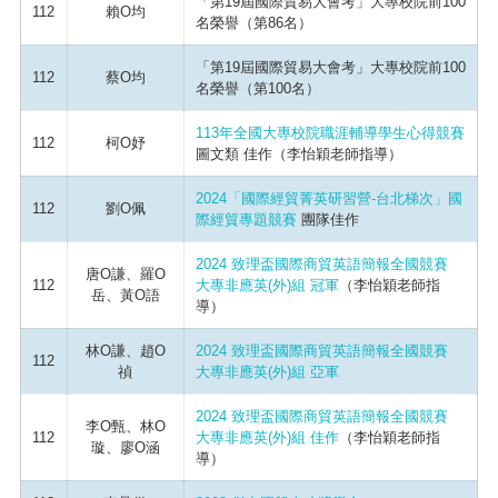
「第19屆國際貿易大會考」大專校院前100
112
賴O均
名榮譽（第86名）
「第19屆國際貿易大會考」大專校院前100
112
蔡O均
名榮譽（第100名）
113年全國大專校院職涯輔導學生心得競賽
112
柯O妤
圖文類 佳作（李怡穎老師指導）
2024「國際經貿菁英研習營-台北梯次」國
112
劉O佩
際經貿專題競賽
團隊佳作
2024 致理盃國際商貿英語簡報全國競賽
唐O謙、羅O
112
大專非應英(外)組 冠軍
（李怡穎老師指
岳、黃O語
導）
林O謙、趙O
2024 致理盃國際商貿英語簡報全國競賽
112
禎
大專非應英(外)組 亞軍
2024 致理盃國際商貿英語簡報全國競賽
李O甄、林O
112
大專非應英(外)組 佳作
（李怡穎老師指
璇、廖O涵
導）