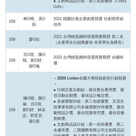
● 文創商品設計組：第三名績優獎（Crazy
Girls）
林O晴、馮O
2021 桃園社會企業創業競賽 社創萌芽組
109
貽
佳作
2021 台灣經貿網跨境電商實戰營 第二名
109
廖O欣
（企業導生社組隊參加 本系學生為隊長）
呂O宣、陳O
2020 台灣經貿網跨境電商實戰營 全國特
109
晴、劉O妤、
優
謝O逸
＜2020 Linker全國大專院校創意行銷競賽
＞
●
行銷文案企劃組：最佳整合應用獎、最
佳活動企劃獎、最佳設計概念獎。
陳O晴、龔O
● 多媒體製作組：第三名績優獎、京漾生
緣、呂O宣、
技事業有限公司多媒體製作特優獎、最佳
109
劉O妤、林采
劇情設計獎、最佳寫實研究獎、最佳音樂
諠、郭芝宜、
剪輯獎。
羅O景
● 文創商品設計組：第一名特優獎、第二
名優等獎、二寶國際有限公司文創商品設
計特優獎、村上家具有限公司文創商品設