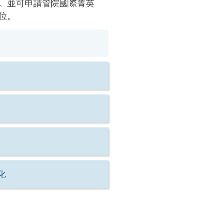
。並可申請管院國際菁英
位。
化