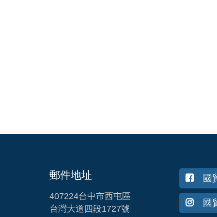
郵件地址
國
407224台中市西屯區
國貿
台灣大道四段1727號