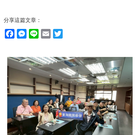
分享這篇文章：
Facebook
Messenger
Line
Email
Twitter