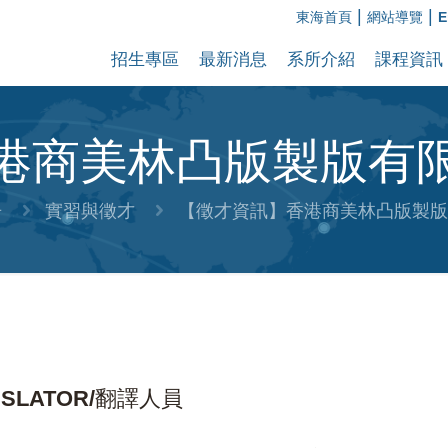
|
|
東海首頁
網站導覽
E
招生專區
最新消息
系所介紹
課程資訊
港商美林凸版製版有
告
實習與徵才
【徵才資訊】香港商美林凸版製版
SLATOR/翻譯人員