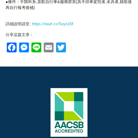
●條件：不限科系,喜歡自行車&服務群眾(具手排車駕照者,未具者,錄取後
再自行報考後補)
詳細說明請至:
https://reurl.cc/5oyo1M
分享這篇文章：
Facebook
Messenger
Line
Email
Twitter