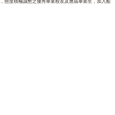
，態度積極誠懇之優秀畢業校友及應屆畢業生，加入船