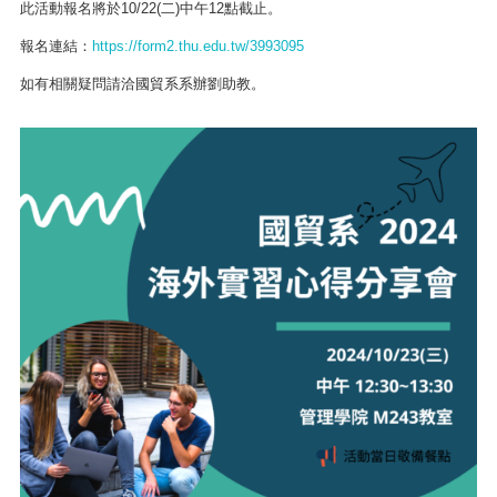
此活動報名將於10/22(二)中午12點截止。
報名連結：
https://form2.thu.edu.tw/3993095
如有相關疑問請洽國貿系系辦劉助教。