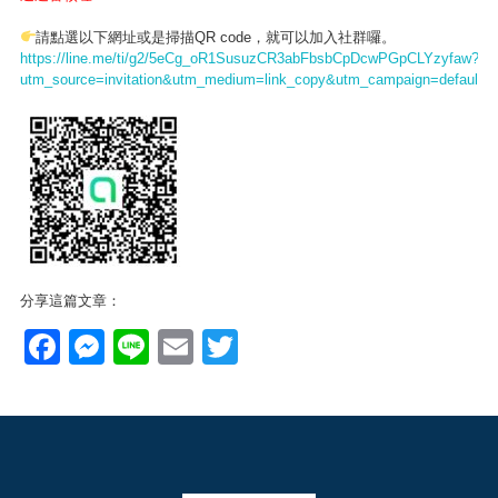
請點選以下網址或是掃描QR code，就可以加入社群囉。
https://line.me/ti/g2/5eCg_oR1SusuzCR3abFbsbCpDcwPGpCLYzyfaw?
utm_source=invitation&utm_medium=link_copy&utm_campaign=default
分享這篇文章：
Facebook
Messenger
Line
Email
Twitter