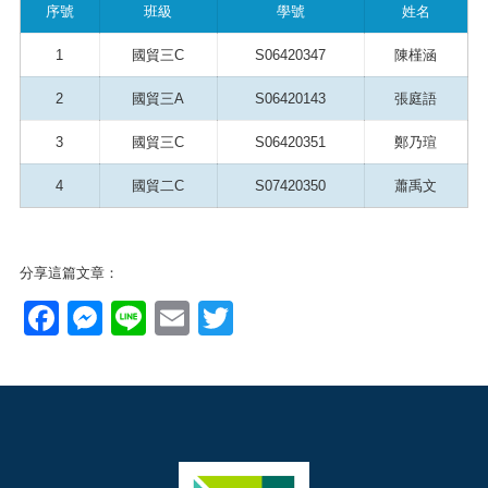
序號
班級
學號
姓名
1
國貿三C
S06420347
陳槿涵
2
國貿三A
S06420143
張庭語
3
國貿三C
S06420351
鄭乃瑄
4
國貿二C
S07420350
蕭禹文
分享這篇文章：
Facebook
Messenger
Line
Email
Twitter