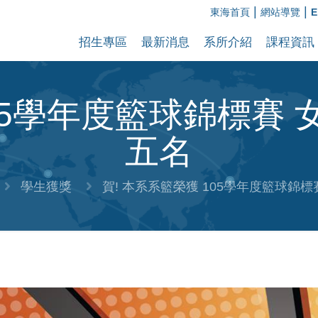
|
|
東海首頁
網站導覽
E
招生專區
最新消息
系所介紹
課程資訊
05學年度籃球錦標賽 
五名
學生獲獎
賀! 本系系籃榮獲 105學年度籃球錦標