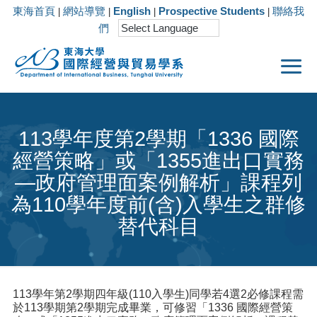
東海首頁
網站導覽
English
Prospective Students
聯絡我
|
|
|
|
們
113學年度第2學期「1336 國際
經營策略」或「1355進出口實務
—政府管理面案例解析」課程列
為110學年度前(含)入學生之群修
替代科目
113學年第2學期四年級(110入學生)同學若4選2必修課程需
於113學期第2學期完成畢業，可修習「1336 國際經營策