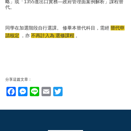
略」或「1355進出口實務—政府管理面案例解析」課程替
代。
同學在加選階段自行選課。 修畢本替代科目，需經
替代申
請核定
，亦
不再計入為 選修課程
。
分享這篇文章：
Facebook
Messenger
Line
Email
Twitter