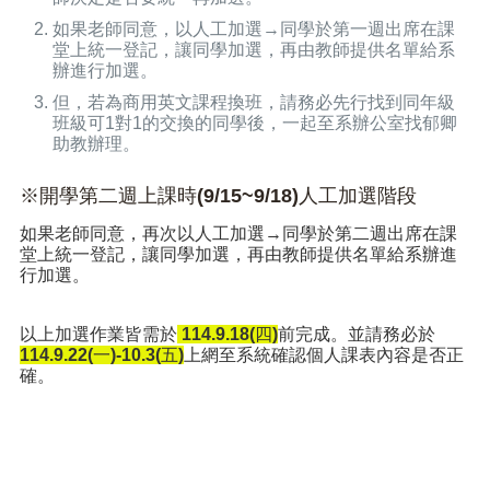
如果老師同意，以人工加選→同學於第一週出席在課
堂上統一登記，讓同學加選，再由教師提供名單給系
辦進行加選。
但，若為商用英文課程換班，請務必先行找到同年級
班級可1對1的交換的同學後，一起至系辦公室找郁卿
助教辦理。
※開學第二週上課時(9/15~9/18)人工加選階段
如果老師同意，再次以人工加選→同學於第二週出席在課
堂上統一登記，讓同學加選，再由教師提供名單給系辦進
行加選。
以上加選作業皆需於
114.9.18(四)
前完成。並請務必於
114.9.22
(一
)
-10.3(五
)
上網至系統確認個人課表內容是否正
確。