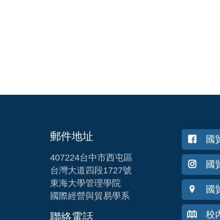
郵件地址
國
407224台中市西屯區
國貿
台灣大道四段1727號
東海大學管理學院
國
國際經營與貿易學系
校
聯絡電話