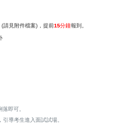
(請見附件檔案)，提前
15分鐘
報到。
外
俐落即可。
名，引導考生進入面試試場。