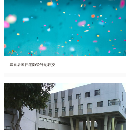
恭喜唐運佳老師榮升副教授