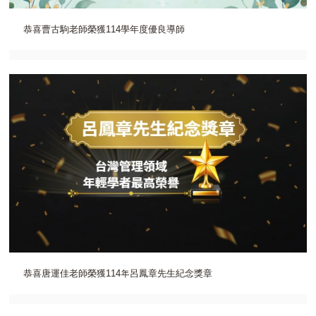
恭喜曹古駒老師榮獲114學年度優良導師
恭喜唐運佳老師榮獲114年呂鳳章先生紀念獎章