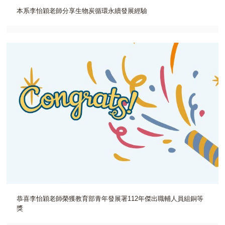
本系李怡穎老師分享生物炭循環永續發展經驗
恭喜李怡穎老師榮獲教育部青年發展署112年傑出職輔人員組銅等
獎