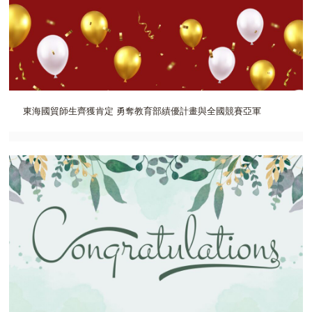
東海國貿師生齊獲肯定 勇奪教育部績優計畫與全國競賽亞軍