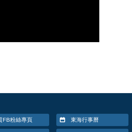
貿FB粉絲專頁
東海行事曆