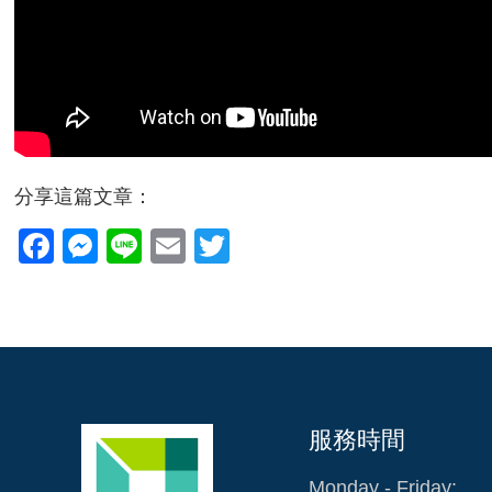
分享這篇文章：
Facebook
Messenger
Line
Email
Twitter
服務時間
Monday - Friday: