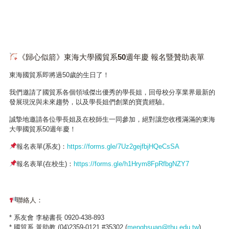
《歸心似箭》東海大學國貿系50週年慶 報名暨贊助表單
東海國貿系即將過50歲的生日了！
我們邀請了國貿系各個領域傑出優秀的學長姐，回母校分享業界最新的
發展現況與未來趨勢，以及學長姐們創業的寶貴經驗。
誠摯地邀請各位學長姐及在校師生一同參加，絕對讓您收穫滿滿的東海
大學國貿系50週年慶！
報名表單(系友)：
https://forms.gle/7Uz2gejfbjHQeCsSA
報名表單(在校生)：
https://forms.gle/h1Hrym8FpRfbgNZY7
聯絡人：
* 系友會 李秘書長 0920-438-893
* 國貿系 黃助教 (04)2359-0121 #35302 (
menghsuan@thu.edu.tw
)