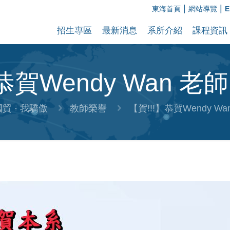
|
|
東海首頁
網站導覽
E
招生專區
最新消息
系所介紹
課程資訊
】恭賀Wendy Wan 老
貿 · 我驕傲
教師榮譽
【賀!!!】恭賀Wendy W